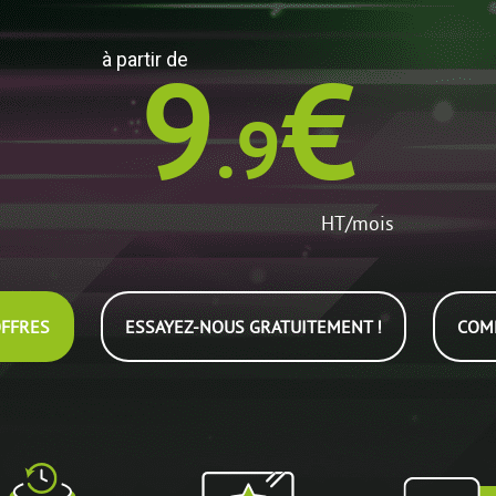
9
€
à partir de
.9
HT/mois
FFRES
ESSAYEZ-NOUS GRATUITEMENT !
COM