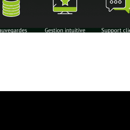
auvegardes
Gestion intuitive
Support cli
tomatiques
et moderne
performa