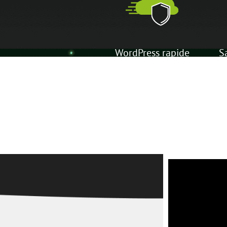
WordPress rapide
S
et sécurisé
au