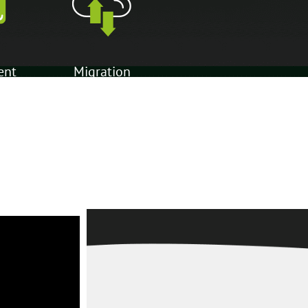
ent
Migration
nt
gratuite