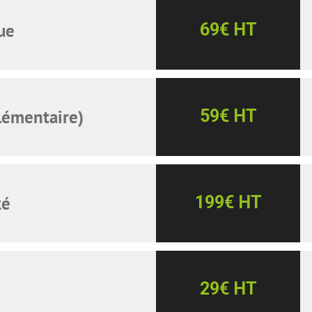
ue
69€ HT
lémentaire)
59€ HT
ké
199€ HT
29€ HT