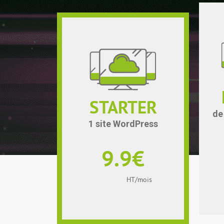
STARTER
de
1 site WordPress
9.9€
HT/mois