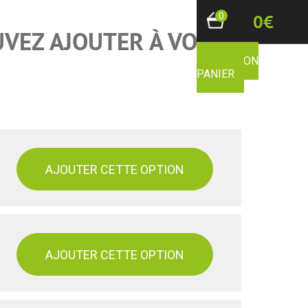
0
0€
UVEZ AJOUTER À VOTRE
VOIR MON
PANIER