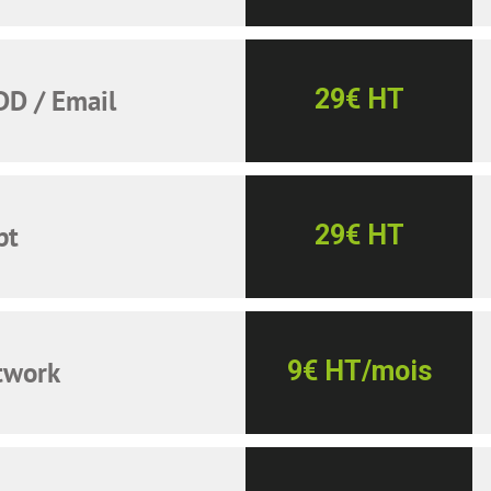
DD / Email
29€ HT
pt
29€ HT
twork
9€ HT/mois