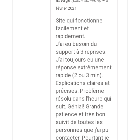
Note
5
sur
havage
(client confirmé)
–
3
5
février 2021
Site qui fonctionne
facilement et
rapidement.
J’ai eu besoin du
support à 3 reprises.
J’ai toujours eu une
réponse extrêmement
rapide (2 ou 3 min).
Explications claires et
précises. Problème
résolu dans l’heure qui
suit. Génial! Grande
patience et très bon
suivit de toutes les
personnes que j’ai pu
contacter. Pourtant je