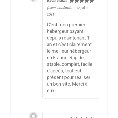
Kévin Gilles
Note
5
sur
(client confirmé)
–
12 juillet
5
2021
C’est mon premier
hébergeur payant
depuis maintenant 1
an et c’est clairement
le meilleur hébergeur
en France. Rapide,
stable, complet, facile
d’accès, tout est
présent pour réaliser
un bon site. Merci à
eux.