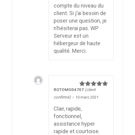
compte du niveau du
client. Si j’ai besoin de
poser une question, je
n’hésiterai pas. WP
Serveur est un
hébergeur de haute
qualité. Merci.
ROTOMOD4707
(client
Note
5
sur
5
confirmé)
–
10 mars 2021
Clair, rapide,
fonctionnel,
assistance hyper
rapide et courtoise.