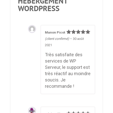
HÉBERGEMENT
WORDPRESS
Manon Picot
Note
5
sur
(client confirmé)
–
30 août
5
2021
Très satisfaite des
services de WP
Serveur, le support est
très réactif au moindre
soucis. Je
recommande !