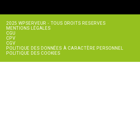
2025 WPSERVEUR - TOUS DROITS RESERVES
MENTIONS LÉGALES
CGU
CPV
CGV
POLITIQUE DES DONNÉES À CARACTÈRE PERSONNEL
POLITIQUE DES COOKIES