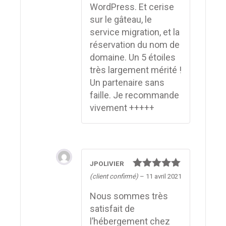
WordPress. Et cerise
sur le gâteau, le
service migration, et la
réservation du nom de
domaine. Un 5 étoiles
très largement mérité !
Un partenaire sans
faille. Je recommande
vivement +++++
JPOLIVIER
Note
5
sur
(client confirmé)
–
11 avril 2021
5
Nous sommes très
satisfait de
l’hébergement chez