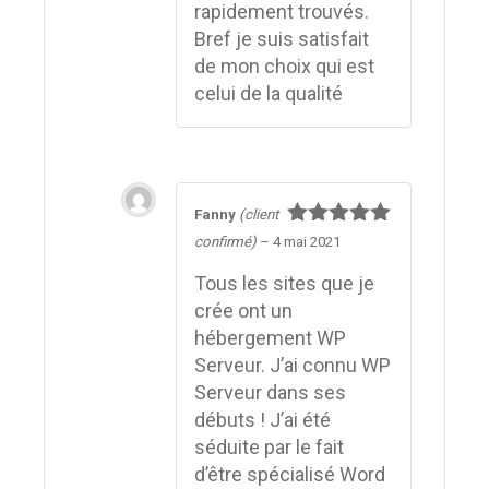
rapidement trouvés.
Bref je suis satisfait
de mon choix qui est
celui de la qualité
Fanny
(client
Note
5
sur
confirmé)
–
4 mai 2021
5
Tous les sites que je
crée ont un
hébergement WP
Serveur. J’ai connu WP
Serveur dans ses
débuts ! J’ai été
séduite par le fait
d’être spécialisé Word