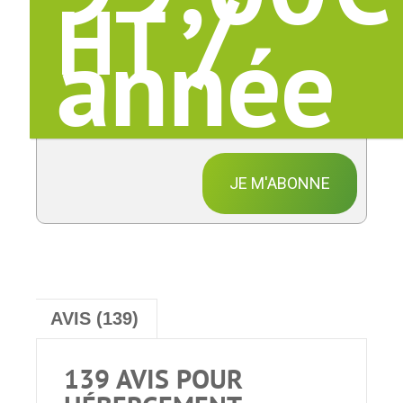
/
HT
année
JE M'ABONNE
AVIS (139)
139 AVIS POUR