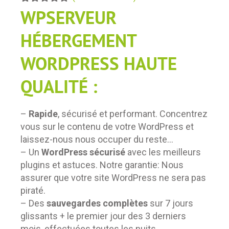
Noté
139
WPSERVEUR
4.91
sur 5
basé sur
HÉBERGEMENT
notations
client
WORDPRESS HAUTE
QUALITÉ :
–
Rapide
, sécurisé et performant. Concentrez
vous sur le contenu de votre WordPress et
laissez-nous nous occuper du reste…
– Un
WordPress sécurisé
avec les meilleurs
plugins et astuces. Notre garantie: Nous
assurer que votre site WordPress ne sera pas
piraté.
– Des
sauvegardes complètes
sur 7 jours
glissants + le premier jour des 3 derniers
mois, effectuées toutes les nuits.