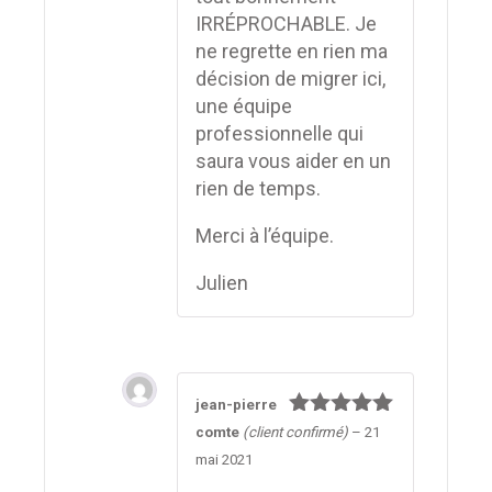
IRRÉPROCHABLE. Je
ne regrette en rien ma
décision de migrer ici,
une équipe
professionnelle qui
saura vous aider en un
rien de temps.
Merci à l’équipe.
Julien
jean-pierre
Note
5
sur
comte
(client confirmé)
–
21
5
mai 2021