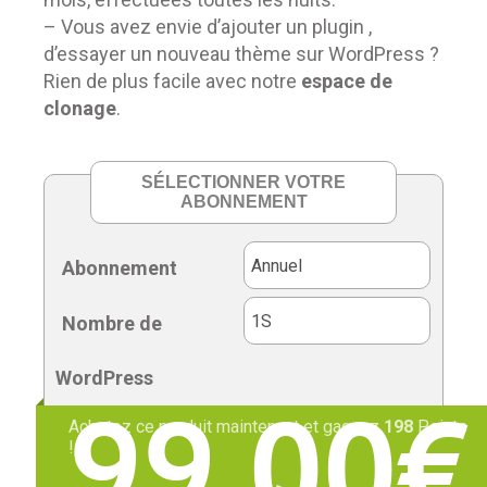
– Vous avez envie d’ajouter un plugin ,
d’essayer un nouveau thème sur WordPress ?
Rien de plus facile avec notre
espace de
clonage
.
Abonnement
Nombre de
WordPress
99,00
€
Achetez ce produit maintenant et gagnez
198
Points
!