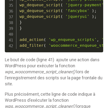
wp_dequeue_script
(
'jquery-payment'
wp_dequeue_script
(
'fancybox'
)
;
wp_dequeue_script
(
'jqueryui'
)
;
}
}
add_action
(
'wp_enqueue_scripts'
,
'w
add_filter
(
'woocommerce_enqueue_sty
Le bout de code (ligne 41) ajoute une action dans
WordPress pour exécuter la fonction
wps_woocommerce_script_cleaner()
lors de
l'enregistrement des scripts sur la page frontale du
site.
Plus précisément, cette ligne de code indique à
WordPress d'exécuter la fonction
wps_woocommerce_script_cleaner()
lorsque