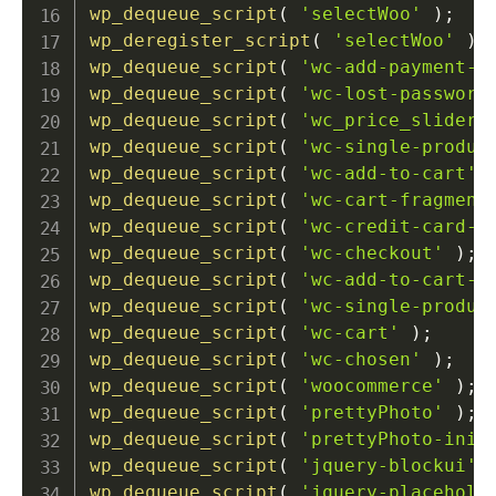
wp_dequeue_script
(
'selectWoo'
)
;
wp_deregister_script
(
'selectWoo'
)
;
wp_dequeue_script
(
'wc-add-payment-m
wp_dequeue_script
(
'wc-lost-password
wp_dequeue_script
(
'wc_price_slider'
wp_dequeue_script
(
'wc-single-produc
wp_dequeue_script
(
'wc-add-to-cart'
wp_dequeue_script
(
'wc-cart-fragment
wp_dequeue_script
(
'wc-credit-card-f
wp_dequeue_script
(
'wc-checkout'
)
;
wp_dequeue_script
(
'wc-add-to-cart-v
wp_dequeue_script
(
'wc-single-produc
wp_dequeue_script
(
'wc-cart'
)
;
wp_dequeue_script
(
'wc-chosen'
)
;
wp_dequeue_script
(
'woocommerce'
)
;
wp_dequeue_script
(
'prettyPhoto'
)
;
wp_dequeue_script
(
'prettyPhoto-init
wp_dequeue_script
(
'jquery-blockui'
wp_dequeue_script
(
'jquery-placehold