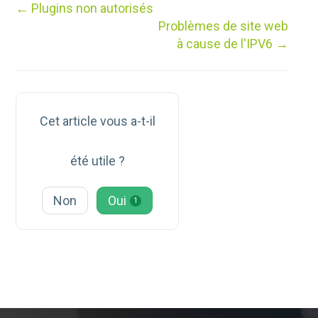
Navigation
← Plugins non autorisés
de
Problèmes de site web
doc
à cause de l'IPV6 →
Cet article vous a-t-il
été utile ?
Non
Oui
1