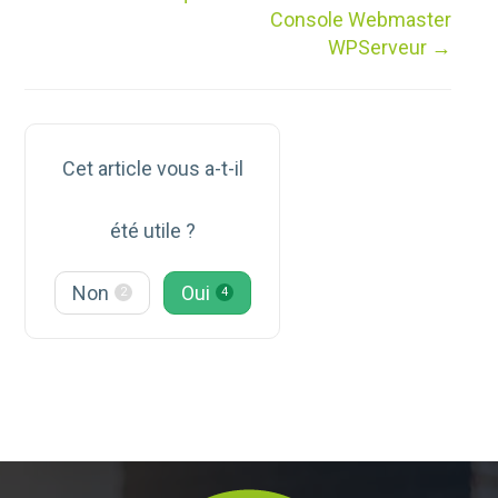
de
Console Webmaster
doc
WPServeur →
Cet article vous a-t-il
été utile ?
Non
Oui
2
4