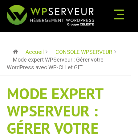
Accueil
CONSOLE WPSERVEUR
Mode expert WPServeur : Gérer votre
WordPress avec WP-CLI et GIT
MODE EXPERT
WPSERVEUR :
GÉRER VOTRE