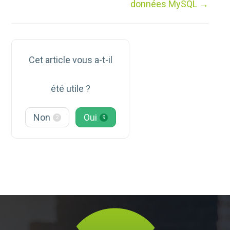
doc
données MySQL →
Cet article vous a-t-il
été utile ?
Non
Oui
2
9