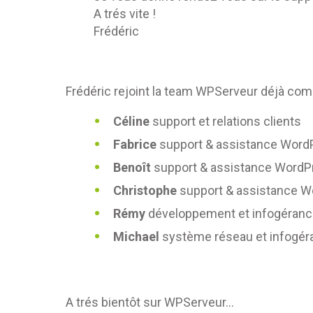
A trés vite !
Frédéric
Frédéric rejoint la team WPServeur déjà co
Céline
support et relations clients
Fabrice
support & assistance Word
Benoît
support & assistance WordP
Christophe
support & assistance 
Rémy
développement et infogéran
Michael
système réseau et infogér
A trés bientôt sur WPServeur...