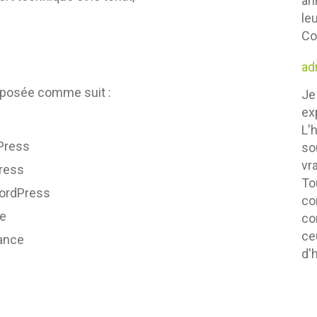
an
le
Co
ad
mposée comme suit :
Je
ex
L'
Press
so
vr
ress
To
WordPress
co
ce
co
ce
ance
d'