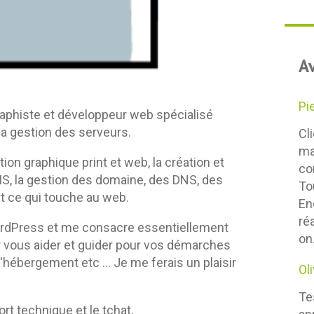
Av
Pi
graphiste et développeur web spécialisé
la gestion des serveurs.
Cl
ma
ion graphique print et web, la création et
co
S, la gestion des domaine, des DNS, des
To
t ce qui touche au web.
En
ré
 WordPress et me consacre essentiellement
on.
ur vous aider et guider pour vos démarches
hébergement etc ... Je me ferais un plaisir
Ol
Te
t technique et le tchat,