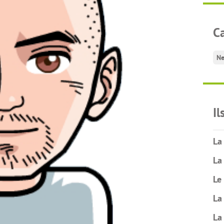
C
Ne
Il
La
La
Le
La
La