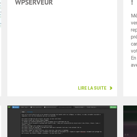
WPSERVEUR
!
Mê
ve
re
pr
ca
vo
En 
av
LIRE LA SUITE