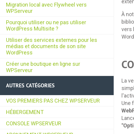
exte
Migration local avec Flywheel vers
WPServeur
À not
bibl
Pourquoi utiliser ou ne pas utiliser
WordPress Multisite ?
vers 
Word
Utiliser des services externes pour les
médias et documents de son site
WordPress
CO
Créer une boutique en ligne sur
WPServeur
La ve
AUTRES CATÉGORIES
simpl
l'act
VOS PREMIERS PAS CHEZ WPSERVEUR
Une f
WebP
HÉBERGEMENT
Lance
CONSOLE WPSERVEUR
"Opt