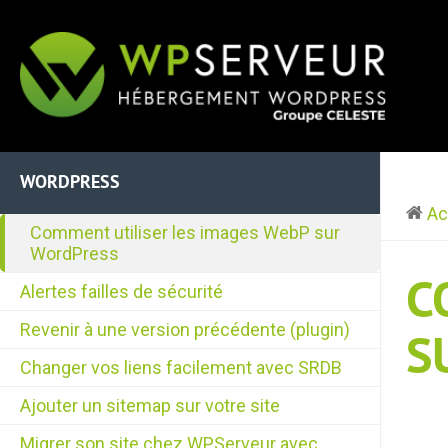
WORDPRESS
Ac
Comment utiliser les images WebP sur
WordPress
C
Alertes failles de sécurité
Revenir à une version précédente (plugin)
S
Changer vos liens facilement avec SRDB
Ajouter un sitemap sur votre site
Migrer son site chez WPServeur avec