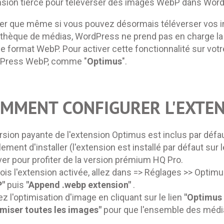
nsion tierce pour téléverser des images WebP dans Wor
er que même si vous pouvez désormais téléverser vos i
iothèque de médias, WordPress ne prend pas en charge 
le format WebP. Pour activer cette fonctionnalité sur vot
Press WebP, comme "
Optimus
".
MMENT CONFIGURER L'EXTEN
rsion payante de l'extension Optimus est inclus par défa
ement d'installer (l'extension est installé par défaut 
iver pour profiter de la version prémium HQ Pro.
ois l'extension activée, allez dans => Réglages >> Opti
"
puis
"Append .webp extension"
.
z l'optimisation d'image en cliquant sur le lien
"Optimus 
imiser toutes les images"
pour que l'ensemble des média