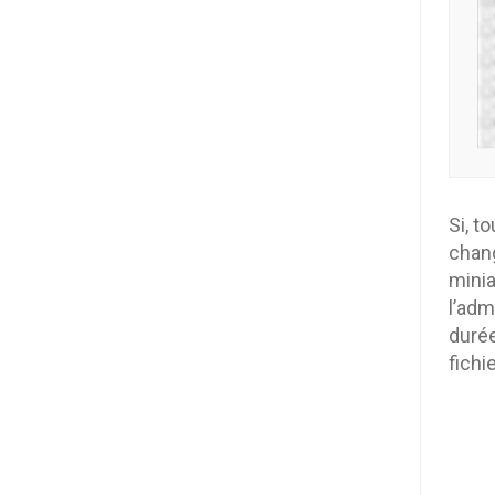
Si, t
chang
minia
l’adm
durée
fichi