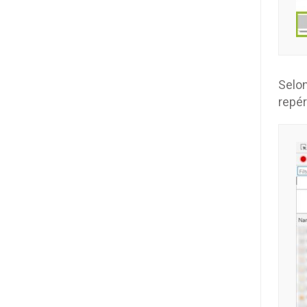
Selon
repér