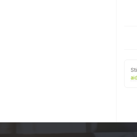
Navi
de
doc
St
ai